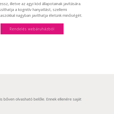
sz, illetve az agyi köd állapotainak javítására.
síthatja a kognitív hanyatlást, szellemi
aszokkal nagyban javíthatja életünk minőségét.
Rendelés webáruházból
is bőven olvasható belőle. Ennek ellenére saját