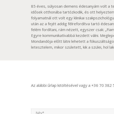
85 éves, súlyosan demens édesanyám volt a te
idősek otthonába tartózkodik, és ott helyeztem
folyamatnál ott volt egy klinikai szakpszichológ
után az a fejét addig félrefordítva tartó édesa
felém fordítani, rám nézett, egyszer csak: „Fi
Egyre kommunikatívabbá kezdett válni. Meglepő
Mondandója előtt látni lehetett a fókuszáltság
letesztelem, mikor született, kik a szülei, hol la
Az alábbi űrlap kitöltésével vagy a +36 70 38