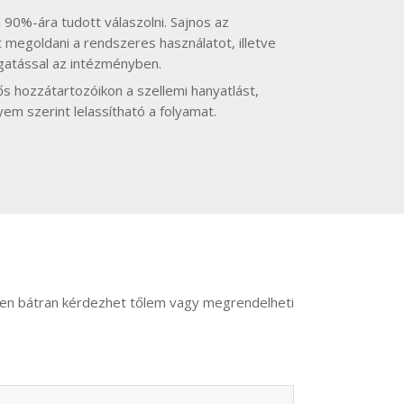
0%-ára tudott válaszolni. Sajnos az
 megoldani a rendszeres használatot, illetve
gatással az intézményben.
dős hozzátartozóikon a szellemi hanyatlást,
m szerint lelassítható a folyamat.
ímen bátran kérdezhet tőlem vagy megrendelheti