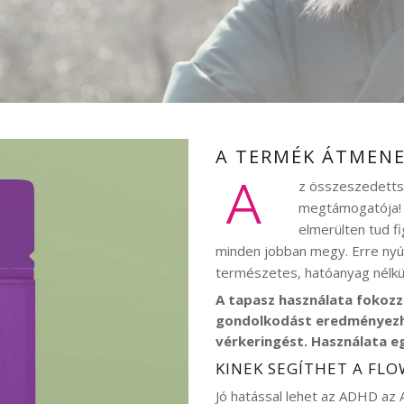
A TERMÉK ÁTMENE
A
z összeszedettsé
megtámogatója! A
elmerülten tud fi
minden jobban megy. Erre nyú
természetes, hatóanyag nélkül
A tapasz használata fokozz
gondolkodást eredményezhe
vérkeringést. Használata e
KINEK SEGÍTHET A FLO
Jó hatással lehet az ADHD az 