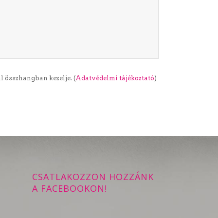
 összhangban kezelje. (
Adatvédelmi tájékoztató
)
CSATLAKOZZON HOZZÁNK
A FACEBOOKON!