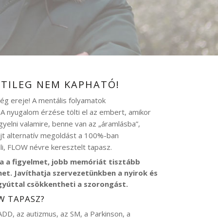
TILEG NEM KAPHATÓ!
g ereje! A mentális folyamatok
 nyugalom érzése tölti el az embert, amikor
gyelni valamire, benne van az „áramlásba”,
jt alternatív megoldást a 100%-ban
i, FLOW névre keresztelt tapasz.
a a figyelmet, jobb memóriát tisztább
t. Javíthatja szervezetünkben a nyirok és
gyúttal csökkentheti a szorongást.
W TAPASZ?
ADD, az autizmus, az SM, a Parkinson, a