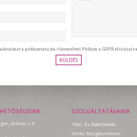
 adataimat a podiumtanc.hu-t üzemeltető Pódium a GDPR előírásaival
RHETŐSÉGEINK
SZOLGÁLTATÁSAINK
ger, Grónay u. 9.
Tánc- És Balettiskola
Gerinc Mozgáscentrum