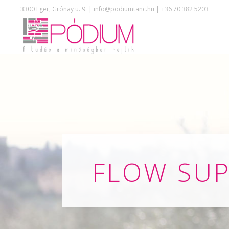
3300 Eger, Grónay u. 9. | info@podiumtanc.hu | +36 70 382 5203
FLOW SUP