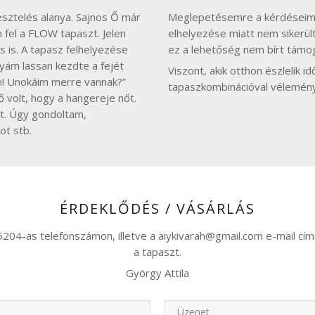
sztelés alanya. Sajnos Ő már
Meglepetésemre a kérdéseim 9
 fel a FLOW tapaszt. Jelen
elhelyezése miatt nem sikerült
us is. A tapasz felhelyezése
ez a lehetőség nem bírt támo
nyám lassan kezdte a fejét
Viszont, akik otthon észlelik i
am! Unokáim merre vannak?”
tapaszkombinációval véleménye
 volt, hogy a hangereje nőt.
ot. Úgy gondoltam,
kot stb.
ÉRDEKLŐDÉS / VÁSÁRLÁS
2 5204-as telefonszámon, illetve a aiykivarah@gmail.com e-mail c
a tapaszt.
György Attila