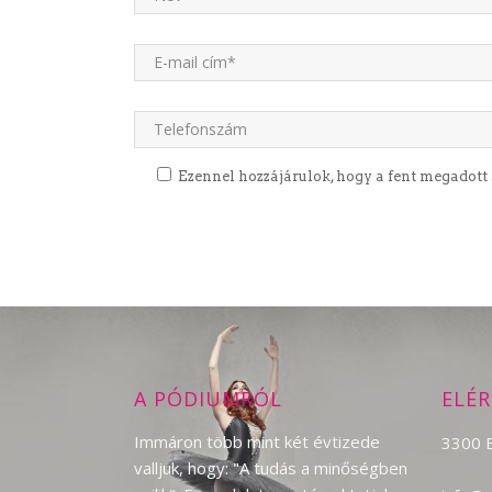
Ezennel hozzájárulok, hogy a fent megadott
A PÓDIUMRÓL
ELÉ
Immáron több mint két évtizede
3300 E
valljuk, hogy: "A tudás a minőségben