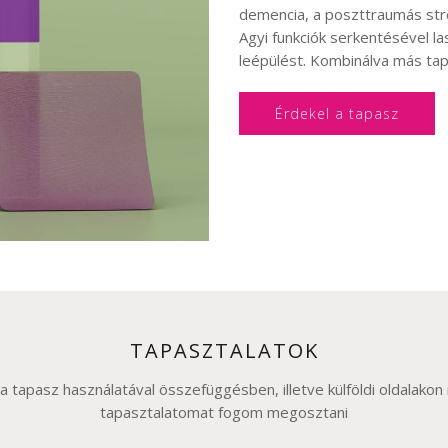
demencia, a poszttraumás stres
Agyi funkciók serkentésével las
leépülést. Kombinálva más tap
Érdekel a tapasz
TAPASZTALATOK
 tapasz használatával összefüggésben, illetve külföldi oldalakon 
tapasztalatomat fogom megosztani