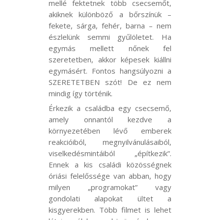
mellé fektetnek több csecsemőt,
akiknek különböző a bőrszínük –
fekete, sárga, fehér, barna – nem
észlelünk semmi gyűlöletet. Ha
egymás mellett nőnek fel
szeretetben, akkor képesek kiállni
egymásért. Fontos hangsúlyozni a
SZERETETBEN szót! De ez nem
mindig így történik.
Érkezik a családba egy csecsemő,
amely onnantól kezdve a
környezetében lévő emberek
reakcióiból, megnyilvánulásaiból,
viselkedésmintáiból „építkezik”.
Ennek a kis családi közösségnek
óriási felelőssége van abban, hogy
milyen „programokat” vagy
gondolati alapokat ültet a
kisgyerekben. Több filmet is lehet