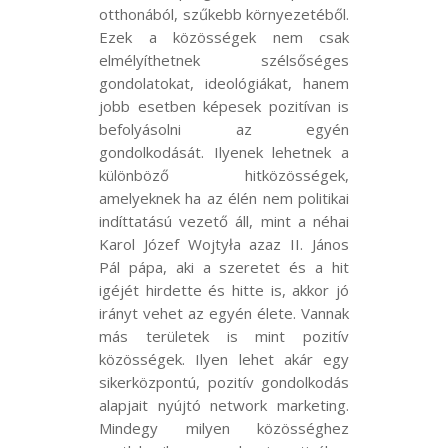
otthonából, szűkebb környezetéből.
Ezek a közösségek nem csak
elmélyíthetnek szélsőséges
gondolatokat, ideológiákat, hanem
jobb esetben képesek pozitívan is
befolyásolni az egyén
gondolkodását. Ilyenek lehetnek a
különböző hitközösségek,
amelyeknek ha az élén nem politikai
indíttatású vezető áll, mint a néhai
Karol Józef Wojtyła azaz II. János
Pál pápa, aki a szeretet és a hit
igéjét hirdette és hitte is, akkor jó
irányt vehet az egyén élete. Vannak
más területek is mint pozitív
közösségek. Ilyen lehet akár egy
sikerközpontú, pozitív gondolkodás
alapjait nyújtó network marketing.
Mindegy milyen közösséghez