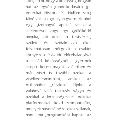
látni, arról, hogy a közösség hogyan
hat az egyén gondolkodására. (pl.
Amerikai História X, Hullám stb.)
Mivé válhat egy olyan gyermek, ahol
egy „izomagyú apuka” rasszista
kijelentései vagy egy gyűlölködő
anyuka, aki utálja a testvéreit,
szüleit és szidalmazza őket
folyamatosan mérgezik a családi
környezetet? Az idő előrehaladtával
a családi közösségből a gyermek
kirepül, keresi magát az életben és
már viszi is tovább azokat a
viselkedésmintákat, amiket az
otthonában „ráraktak”. Eljöhet a
valahová való tartozás vágya és
azokkal a közösségekkel, politikai
platformokkal kezd szimpatizálni,
amelyek hasonló nézeteket vallanak,
mint amit „programként kapott” az