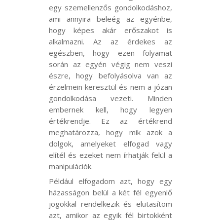
egy szemellenzős gondolkodáshoz,
ami annyira beleég az egyénbe,
hogy képes akár erőszakot is
alkalmazni. Az az érdekes az
egészben, hogy ezen folyamat
során az egyén végig nem veszi
észre, hogy befolyásolva van az
érzelmein keresztül és nem a józan
gondolkodása vezeti. Minden
embernek kell, hogy legyen
értékrendje. Ez az értékrend
meghatározza, hogy mik azok a
dolgok, amelyeket elfogad vagy
elítél és ezeket nem írhatják felül a
manipulációk.
Például elfogadom azt, hogy egy
házasságon belül a két fél egyenlő
jogokkal rendelkezik és elutasítom
azt, amikor az egyik fél birtokként