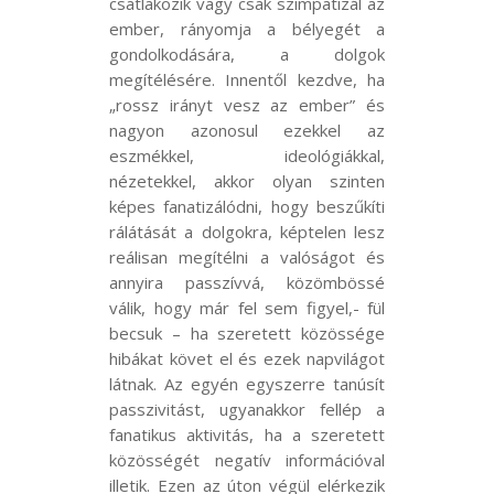
csatlakozik vagy csak szimpatizál az
ember, rányomja a bélyegét a
gondolkodására, a dolgok
megítélésére. Innentől kezdve, ha
„rossz irányt vesz az ember” és
nagyon azonosul ezekkel az
eszmékkel, ideológiákkal,
nézetekkel, akkor olyan szinten
képes fanatizálódni, hogy beszűkíti
rálátását a dolgokra, képtelen lesz
reálisan megítélni a valóságot és
annyira passzívvá, közömbössé
válik, hogy már fel sem figyel,- fül
becsuk – ha szeretett közössége
hibákat követ el és ezek napvilágot
látnak. Az egyén egyszerre tanúsít
passzivitást, ugyanakkor fellép a
fanatikus aktivitás, ha a szeretett
közösségét negatív információval
illetik. Ezen az úton végül elérkezik