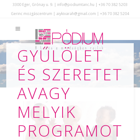
3300 Eger, Grónay u. 9. | info@podiumtanc.hu | +36 70 382 5203
Gerinc mozgáscentrum | aiykivarah@gmail.com | +36 70 382 5204
GYŰLÖLET
ÉS SZERETET
AVAGY
MELYIK
PROGRAMOT