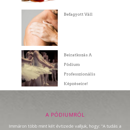
Befagyott Váll
Beiratkozás A
Pódium
Professzionális
Képzéseire!
A PÓDIUMRÓL
Immáron több mint két évtizede valljuk, hogy: "A tudás a