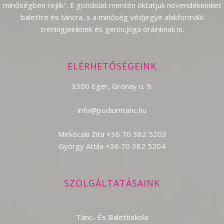
minőségben rejlik". E gondolat mentén oktatjuk növendékeinket
balettre és táncra, s a minőség védjegye alakformáló
tréningjeinknek és gerincjóga óráinknak is.
ELÉRHETŐSÉGEINK
3300 Eger, Grónay u. 9.
info@podiumtanc.hu
Mirkóczki Zita +36 70 382 5203
György Attila +36 70 382 5204
SZOLGÁLTATÁSAINK
Tánc- És Balettiskola