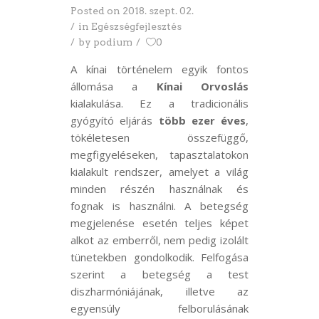
Posted on
2018. szept. 02.
in
Egészségfejlesztés
by
podium
0
A kínai történelem egyik fontos
állomása a
Kínai Orvoslás
kialakulása. Ez a tradicionális
gyógyító eljárás
több ezer éves
,
tökéletesen összefüggő,
megfigyeléseken, tapasztalatokon
kialakult rendszer, amelyet a világ
minden részén használnak és
fognak is használni. A betegség
megjelenése esetén teljes képet
alkot az emberről, nem pedig izolált
tünetekben gondolkodik. Felfogása
szerint a betegség a test
diszharmóniájának, illetve az
egyensúly felborulásának