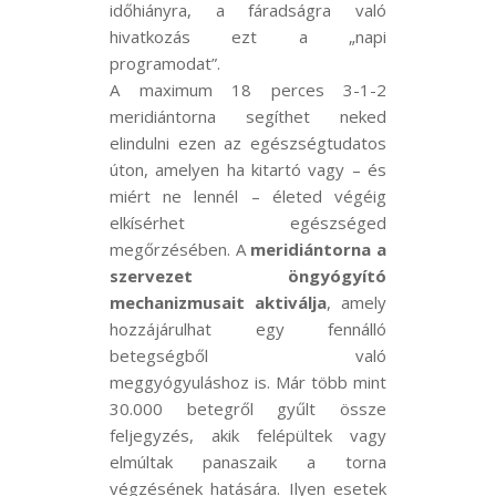
időhiányra, a fáradságra való
hivatkozás ezt a „napi
programodat”.
A maximum 18 perces 3-1-2
meridiántorna segíthet neked
elindulni ezen az egészségtudatos
úton, amelyen ha kitartó vagy – és
miért ne lennél – életed végéig
elkísérhet egészséged
megőrzésében. A
meridiántorna a
szervezet öngyógyító
mechanizmusait aktiválja
, amely
hozzájárulhat egy fennálló
betegségből való
meggyógyuláshoz is. Már több mint
30.000 betegről gyűlt össze
feljegyzés, akik felépültek vagy
elmúltak panaszaik a torna
végzésének hatására. Ilyen esetek