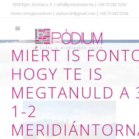
3300 Eger, Grónay u. 9. | info@podiumtanc.hu | +36 70 382 5203
Gerinc mozgáscentrum | aiykivarah@gmail.com | +36 70 382 5204
MIÉRT IS FONT
HOGY TE IS
MEGTANULD A 
1-2
MERIDIÁNTORN