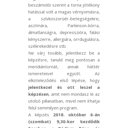
beszámolói szerint a torna jótékony
hatással volt a magas vérnyomásra,
a szívkoszorúér-betegségekre,
asztmára, Parkinson-kórra,
álmatlanságra, depresszióra, falási
kényszerre, allergiára, orrdugulásra,
székrekedésre stb.
Ne várj tovább, jelentkezz be a
képzésre, tanuld meg pontosan a
meridiántornát, annak háttér
ismereteivel együtt. Az
elköteleződés első lépése, hogy
jelentkezel és ott leszel a
képzésen
, amit nem mondasz le az
utolsó pillanatban, mivel nem írhatja
felül semmilyen program.
A képzés
2018. október 6-án
(szombat) 9,30-kor kezdődik