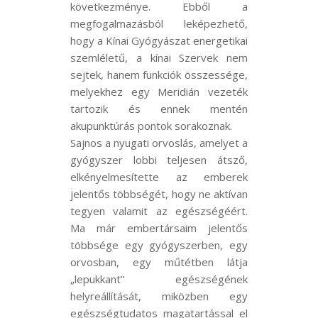
következménye. Ebből a
megfogalmazásból leképezhető,
hogy a Kínai Gyógyászat energetikai
szemléletű, a kínai Szervek nem
sejtek, hanem funkciók összessége,
melyekhez egy Meridián vezeték
tartozik és ennek mentén
akupunktúrás pontok sorakoznak.
Sajnos a nyugati orvoslás, amelyet a
gyógyszer lobbi teljesen átsző,
elkényelmesítette az emberek
jelentős többségét, hogy ne aktívan
tegyen valamit az egészségéért.
Ma már embertársaim jelentős
többsége egy gyógyszerben, egy
orvosban, egy műtétben látja
„lepukkant” egészségének
helyreállítását, miközben egy
egészségtudatos magatartással el