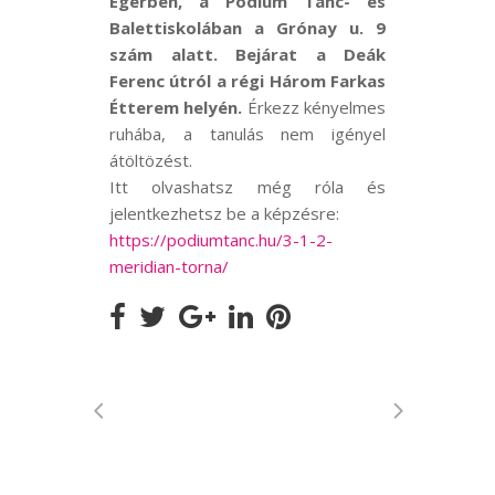
Egerben, a Pódium Tánc- és
Balettiskolában a Grónay u. 9
szám alatt. Bejárat a Deák
Ferenc útról a régi Három Farkas
Étterem helyén.
Érkezz kényelmes
ruhába, a tanulás nem igényel
átöltözést.
Itt olvashatsz még róla és
jelentkezhetsz be a képzésre:
https://podiumtanc.hu/3-1-2-
meridian-torna/