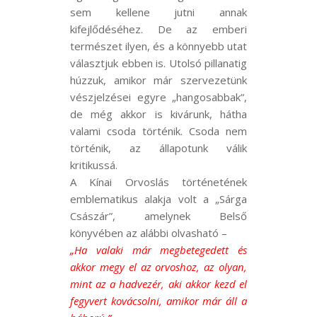
sem kellene jutni annak
kifejlődéséhez. De az emberi
természet ilyen, és a könnyebb utat
választjuk ebben is. Utolsó pillanatig
húzzuk, amikor már szervezetünk
vészjelzései egyre „hangosabbak”,
de még akkor is kivárunk, hátha
valami csoda történik. Csoda nem
történik, az állapotunk válik
kritikussá.
A Kínai Orvoslás történetének
emblematikus alakja volt a „Sárga
Császár”, amelynek Belső
könyvében az alábbi olvasható –
„Ha valaki már megbetegedett és
akkor megy el az orvoshoz, az olyan,
mint az a hadvezér, aki akkor kezd el
fegyvert kovácsolni, amikor már áll a