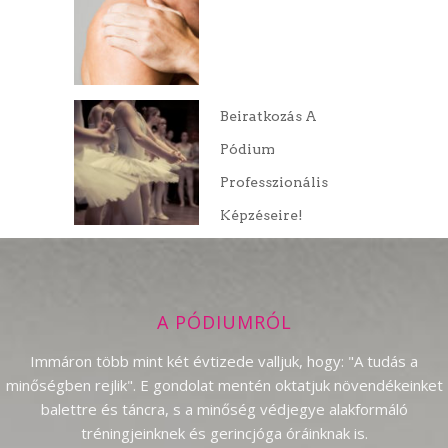
Beiratkozás A
Pódium
Professzionális
Képzéseire!
A PÓDIUMRÓL
Immáron több mint két évtizede valljuk, hogy: "A tudás a
minőségben rejlik". E gondolat mentén oktatjuk növendékeinket
balettre és táncra, s a minőség védjegye alakformáló
tréningjeinknek és gerincjóga óráinknak is.