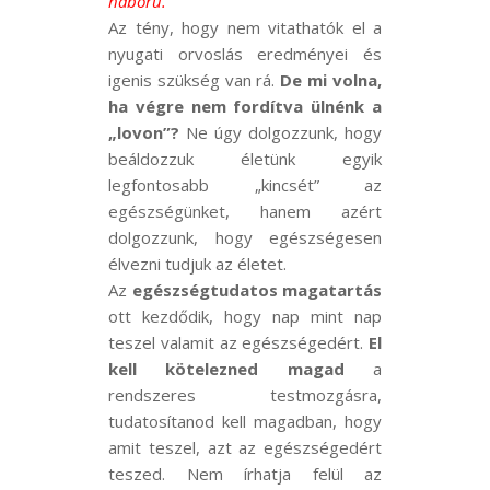
háború.”
Az tény, hogy nem vitathatók el a
nyugati orvoslás eredményei és
igenis szükség van rá.
De
mi volna,
ha végre nem fordítva ülnénk a
„lovon”?
Ne úgy dolgozzunk, hogy
beáldozzuk életünk egyik
legfontosabb „kincsét” az
egészségünket, hanem azért
dolgozzunk, hogy egészségesen
élvezni tudjuk az életet.
Az
egészségtudatos magatartás
ott kezdődik, hogy nap mint nap
teszel valamit az egészségedért.
El
kell kötelezned magad
a
rendszeres testmozgásra,
tudatosítanod kell magadban, hogy
amit teszel, azt az egészségedért
teszed. Nem írhatja felül az