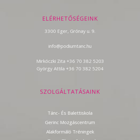
ELÉRHETŐSÉGEINK
3300 Eger, Grónay u. 9.
info@podiumtanc.hu
Mirkóczki Zita +36 70 382 5203
György Attila +36 70 382 5204
SZOLGÁLTATÁSAINK
Tánc- És Balettiskola
Gerinc Mozgáscentrum
Alakformáló Tréningek